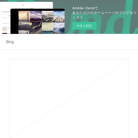
Ameba Owndで
あなただけのホームページやブログをつ
くろう
今すぐ試す
Blog