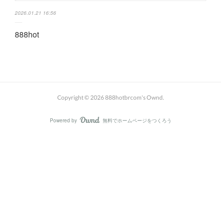
2026.01.21 16:56
888hot
Copyright ©
2026
888hotbrcom's Ownd
.
Powered by
無料でホームページをつくろう
AmebaOwnd
フォロー